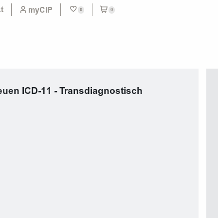
t
myCIP
0
0
euen ICD-11 - Transdiagnostisch