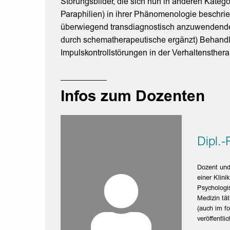
Störungsbilder, die sich nun in anderen Katego
Paraphilien) in ihrer Phänomenologie beschrie
überwiegend transdiagnostisch anzuwendenden
durch schematherapeutische ergänzt) Behandlung
Impulskontrollstörungen in der Verhaltensthera
Infos zum Dozenten
Dipl.-
Dozent und
einer Klini
Psychologi
Medizin tät
(auch im fo
veröffentlic