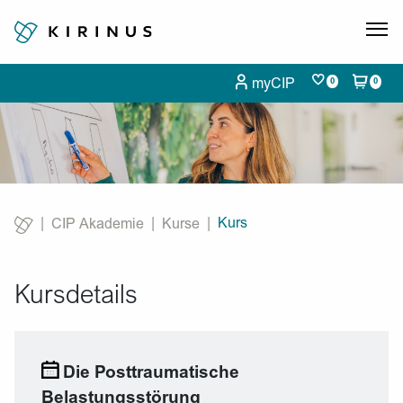
myCIP
0
0
Kurs
CIP Akademie
Kurse
Current:
Kursdetails
Die Posttraumatische
Belastungsstörung