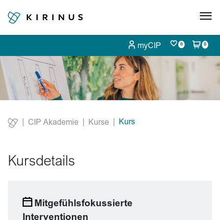
myCIP
0
0
Kurs
CIP Akademie
Kurse
Current:
Kursdetails
Mitgefühlsfokussierte
Interventionen