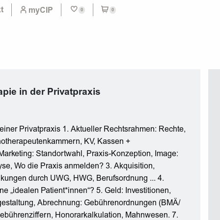
t
myCIP
0
0
ie in der Privatpraxis
iner Privatpraxis 1. Aktueller Rechtsrahmen: Rechte,
chotherapeutenkammern, KV, Kassen +
arketing: Standortwahl, Praxis-Konzeption, Image:
yse, Wo die Praxis anmelden? 3. Akquisition,
nkungen durch UWG, HWG, Berufsordnung ... 4.
ne „idealen Patient*innen“? 5. Geld: Investitionen,
estaltung, Abrechnung: Gebührenordnungen (BMÄ/
ebührenziffern, Honorarkalkulation, Mahnwesen. 7.