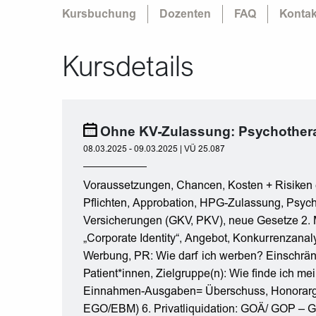
Kursbuchung
Dozenten
FAQ
Kontak
Kursdetails
Ohne KV-Zulassung: Psychotherap
08.03.2025 - 09.03.2025 | VÜ 25.087
Voraussetzungen, Chancen, Kosten + Risiken e
Pflichten, Approbation, HPG-Zulassung, Psy
Versicherungen (GKV, PKV), neue Gesetze 2. M
„Corporate Identity“, Angebot, Konkurrenzanal
Werbung, PR: Wie darf ich werben? Einschrä
Patient*innen, Zielgruppe(n): Wie finde ich mei
Einnahmen-Ausgaben= Überschuss, Honorarg
EGO/EBM) 6. Privatliquidation: GOÄ/ GOP – G