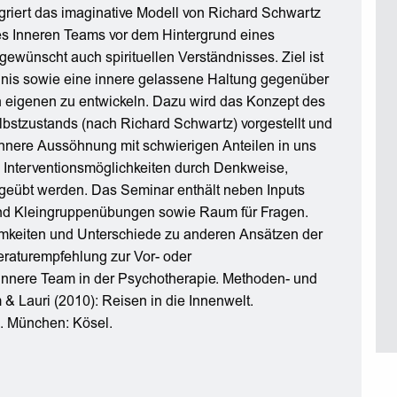
griert das imaginative Modell von Richard Schwartz
es Inneren Teams vor dem Hintergrund eines
ünscht auch spirituellen Verständnisses. Ziel ist
dnis sowie eine innere gelassene Haltung gegenüber
n eigenen zu entwickeln. Dazu wird das Konzept des
lbstzustands (nach Richard Schwartz) vorgestellt und
 innere Aussöhnung mit schwierigen Anteilen in uns
e Interventionsmöglichkeiten durch Denkweise,
 geübt werden. Das Seminar enthält neben Inputs
und Kleingruppenübungen sowie Raum für Fragen.
mkeiten und Unterschiede zu anderen Ansätzen der
eraturempfehlung zur Vor- oder
Innere Team in der Psychotherapie. Methoden- und
 & Lauri (2010): Reisen in die Innenwelt.
n. München: Kösel.