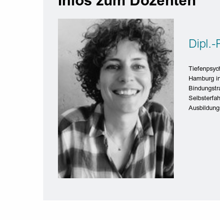
Infos zum Dozenten
Dipl.-
Tiefenpsyc
Hamburg in
Bindungstr
Selbsterfah
Ausbildungs