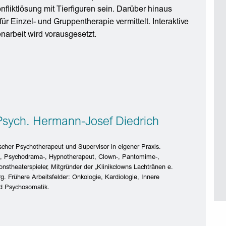
fliktlösung mit Tierfiguren sein. Darüber hinaus
ür Einzel- und Gruppentherapie vermittelt. Interaktive
narbeit wird vorausgesetzt.
-Psych. Hermann-Josef Diedrich
scher Psychotherapeut und Supervisor in eigener Praxis.
-, Psychodrama-, Hypnotherapeut, Clown-, Pantomime-,
onstheaterspieler, Mitgründer der „Klinikclowns Lachtränen e.
g. Frühere Arbeitsfelder: Onkologie, Kardiologie, Innere
d Psychosomatik.