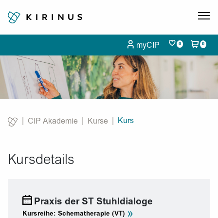
myCIP
0
0
Kurs
CIP Akademie
Kurse
Current:
Kursdetails
Praxis der ST Stuhldialoge
»
Kursreihe: Schematherapie (VT)