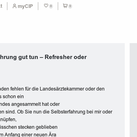
t
myCIP
0
0
ahrung gut tun – Refresher oder
nden fehlen für die Landesärztekammer oder den
s schon ein
stendes angesammelt hat oder
 sind. Ob Sie nun die Selbsterfahrung bei mir oder
knüpfen,
bisschen stecken geblieben
 am Anfang einer neuen Ära