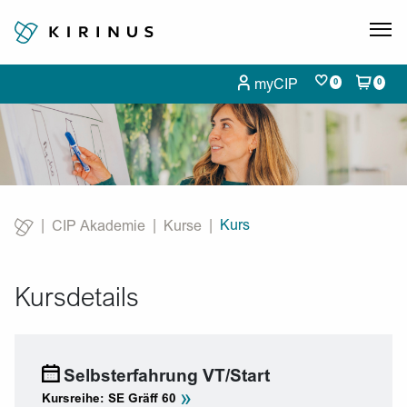
myCIP
0
0
Kurs
CIP Akademie
Kurse
Current:
Kursdetails
Selbsterfahrung VT/Start
»
Kursreihe: SE Gräff 60