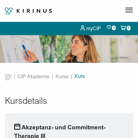
myCIP
0
0
Kurs
CIP Akademie
Kurse
Current:
Kursdetails
Akzeptanz- und Commitment-
Therapie III