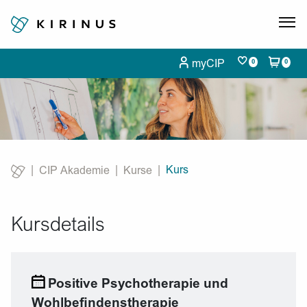
myCIP
0
0
Kurs
CIP Akademie
Kurse
Current:
Kursdetails
Positive Psychotherapie und
Wohlbefindenstherapie