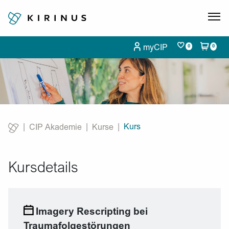
myCIP
0
0
Kurs
CIP Akademie
Kurse
Current:
Kursdetails
Imagery Rescripting bei
Traumafolgestörungen