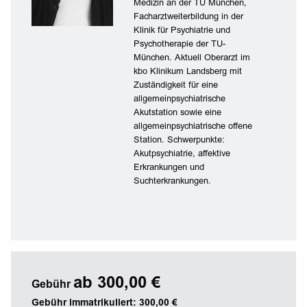
Medizin an der TU München,
Facharztweiterbildung in der
Klinik für Psychiatrie und
Psychotherapie der TU-
München. Aktuell Oberarzt im
kbo Klinikum Landsberg mit
Zuständigkeit für eine
allgemeinpsychiatrische
Akutstation sowie eine
allgemeinpsychiatrische offene
Station. Schwerpunkte:
Akutpsychiatrie, affektive
Erkrankungen und
Suchterkrankungen.
ab 300,00 €
Gebühr
Gebühr immatrikuliert: 300,00 €