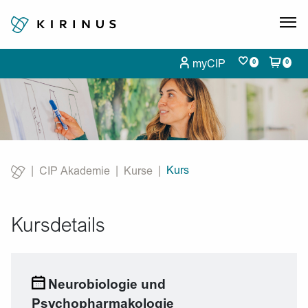
myCIP
0
0
Kurs
CIP Akademie
Kurse
Current:
Kursdetails
Neurobiologie und
Psychopharmakologie