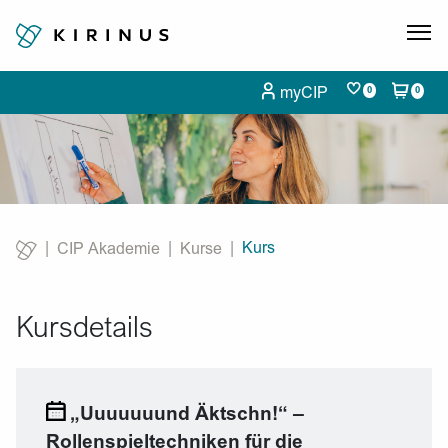
myCIP
0
0
Kurs
CIP Akademie
Kurse
Current:
Kursdetails
„Uuuuuuund Äktschn!“ –
Rollenspieltechniken für die