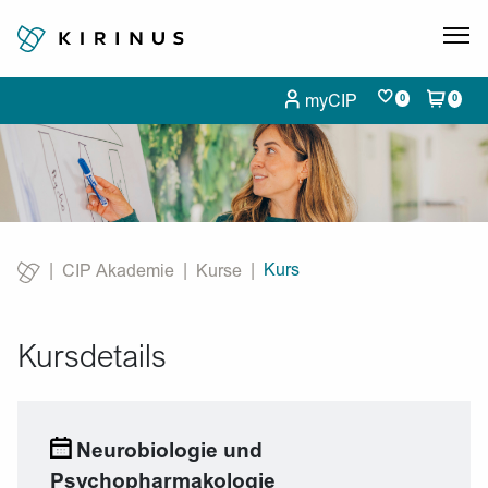
myCIP
0
0
Kurs
CIP Akademie
Kurse
Current:
Kursdetails
Neurobiologie und
Psychopharmakologie