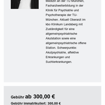
Medizin an der TU München,
Facharztweiterbildung in der
Klinik für Psychiatrie und
Psychotherapie der TU-
München. Aktuell Oberarzt im
kbo Klinikum Landsberg mit
Zuständigkeit für eine
allgemeinpsychiatrische
Akutstation sowie eine
allgemeinpsychiatrische offene
Station. Schwerpunkte:
Akutpsychiatrie, affektive
Erkrankungen und
Suchterkrankungen.
ab 300,00 €
Gebühr
Gebühr immatrikuliert: 300,00 €