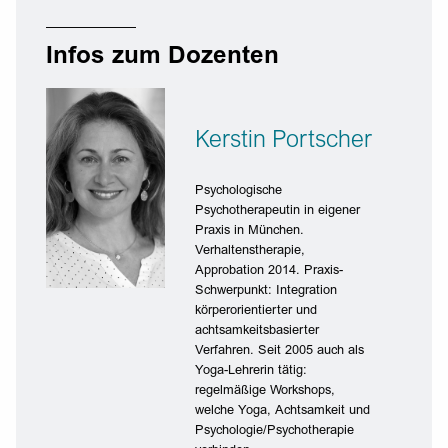
Infos zum Dozenten
Kerstin Portscher
Psychologische
Psychotherapeutin in eigener
Praxis in München.
Verhaltenstherapie,
Approbation 2014. Praxis-
Schwerpunkt: Integration
körperorientierter und
achtsamkeitsbasierter
Verfahren. Seit 2005 auch als
Yoga-Lehrerin tätig:
regelmäßige Workshops,
welche Yoga, Achtsamkeit und
Psychologie/Psychotherapie