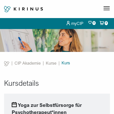
myCIP
0
0
Kurs
CIP Akademie
Kurse
Current:
Kursdetails
Yoga zur Selbstfürsorge für
Psychotherapeut*innen