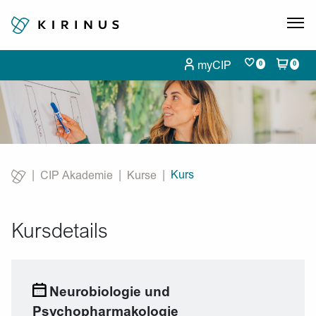
myCIP
0
0
Kurs
CIP Akademie
Kurse
Current:
Kursdetails
Neurobiologie und
Psychopharmakologie