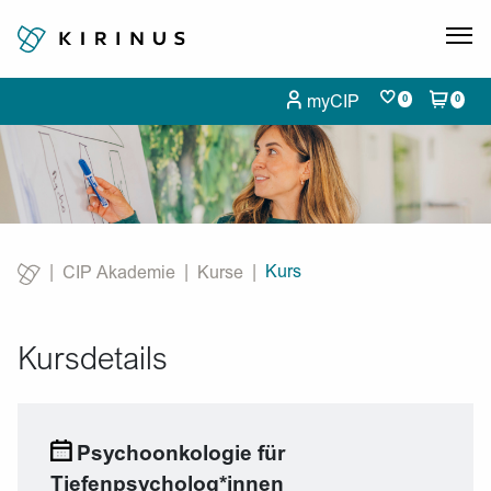
myCIP
0
0
Kurs
CIP Akademie
Kurse
Current:
Kursdetails
Psychoonkologie für
Tiefenpsycholog*innen