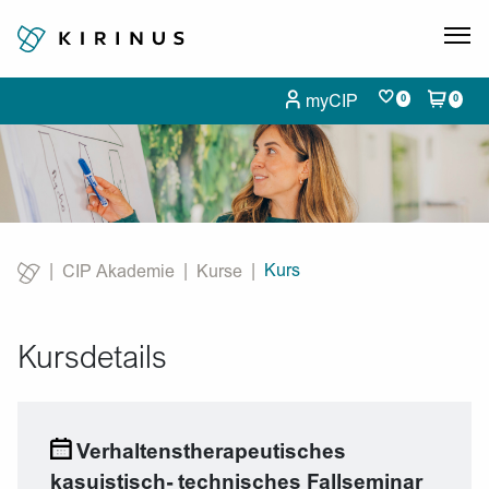
myCIP
0
0
Kurs
CIP Akademie
Kurse
Current:
Kursdetails
Verhaltenstherapeutisches
kasuistisch- technisches Fallseminar